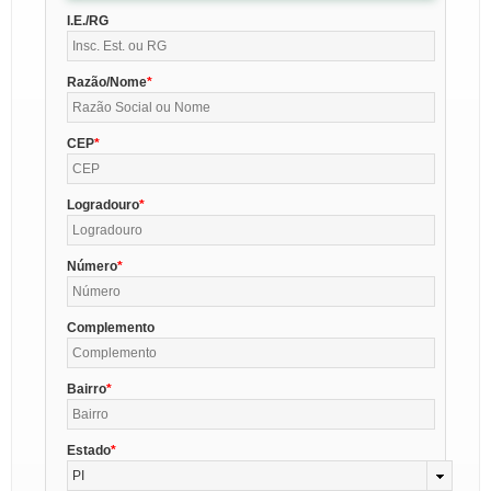
I.E./RG
Razão/Nome
CEP
Logradouro
Número
Complemento
Bairro
Estado
PI